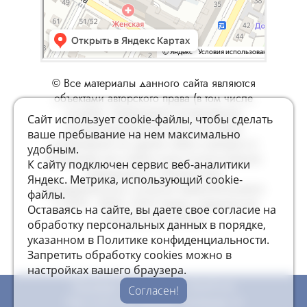
© Все материалы данного сайта являются
объектами авторского права (в том числе
дизайн). Запрещается копирование,
Сайт использует cookie-файлы, чтобы сделать
распространение (в том числе путем
ваше пребывание на нем максимально
копирования на другие сайты и ресурсы в
удобным.
Интернете) или любое иное использование
К cайту подключен сервис веб-аналитики
информации и объектов без
Яндекс. Метрика, использующий cookie-
предварительного согласия правообладателя.
файлы.
© 2010 - 2025, ООО Центр современной
Оставаясь на сайте, вы даете свое согласие на
стоматологии «Эстет»
обработку персональных данных в порядке,
указанном в Политике конфиденциальности.
Запретить обработку cookies можно в
настройках вашего браузера.
Политика
в отношении обработки
Согласен!
персональных данных.
Согласие
на