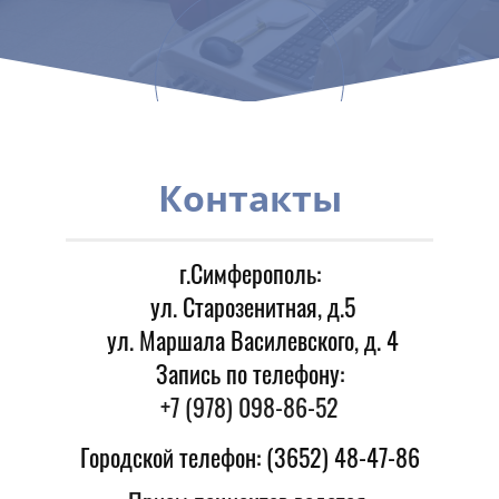
ы
т
п
н
О
ы
е
•
в
я
Контакты
р
и
а
ц
ч
а
и
т
ь
•
л
г.Симферополь:
у
Б
с
е
н
с
о
Запишитесь на прием
п
ул. Старозенитная, д.5
к
л
а
я
т
а
н
ул. Маршала Василевского, д. 4
прямо сейчас
Запись по телефону:
+7 (978) 098-86-52
Городской телефон: (3652) 48-47-86
Записаться на прием